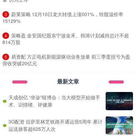
​蔚莱策略 12月10日龙大转债上涨001%，转股溢价率
3
15129%
​策略盈 金安国纪股东宁波金禾、韩涛计划减持总计不超
4
814万股
​易资配 方正电机新能源驱动业务放量 前三季度扭亏为盈
5
营收突破20亿元
最新文章
天成创亿 “坐诊”链博会：当大模型开始做手
术、识情绪、评健康
3G配资 拉萨至林芝铁路开通运营5周年 累计
运送旅客超625万人次