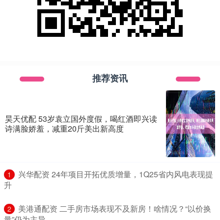
推荐资讯
昊天优配 53岁袁立国外度假，喝红酒即兴读
诗满脸娇羞，减重20斤美出新高度
​兴华配资 24年项目开拓优质增量，1Q25省内风电表现提
1
升
​美港通配资 二手房市场表现不及新房！啥情况？“以价换
2
量”仍为主导