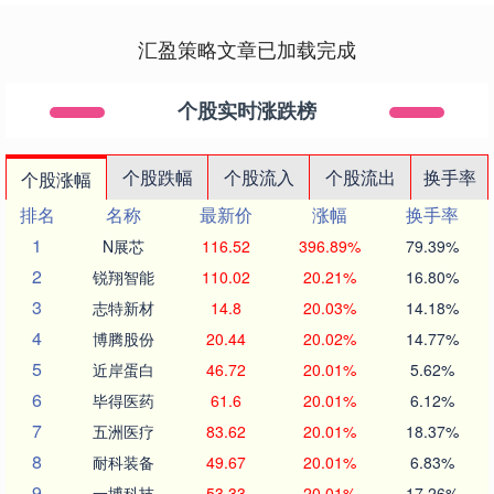
汇盈策略文章已加载完成
个股实时涨跌榜
个股跌幅
个股流入
个股流出
换手率
个股涨幅
排名
名称
最新价
涨幅
换手率
1
N展芯
116.52
396.89%
79.39%
2
锐翔智能
110.02
20.21%
16.80%
3
志特新材
14.8
20.03%
14.18%
4
博腾股份
20.44
20.02%
14.77%
5
近岸蛋白
46.72
20.01%
5.62%
6
毕得医药
61.6
20.01%
6.12%
7
五洲医疗
83.62
20.01%
18.37%
8
耐科装备
49.67
20.01%
6.83%
9
一博科技
53.33
20.01%
17.26%