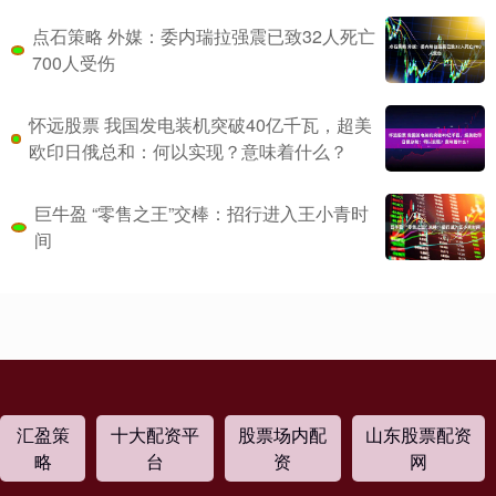
点石策略 外媒：委内瑞拉强震已致32人死亡
700人受伤
怀远股票 我国发电装机突破40亿千瓦，超美
欧印日俄总和：何以实现？意味着什么？
巨牛盈 “零售之王”交棒：招行进入王小青时
间
汇盈策
十大配资平
股票场内配
山东股票配资
略
台
资
网