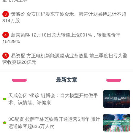
​策略盈 金安国纪股东宁波金禾、韩涛计划减持总计不超
3
814万股
​蔚莱策略 12月10日龙大转债上涨001%，转股溢价率
4
15129%
​易资配 方正电机新能源驱动业务放量 前三季度扭亏为盈
5
营收突破20亿元
最新文章
天成创亿 “坐诊”链博会：当大模型开始做手
术、识情绪、评健康
3G配资 拉萨至林芝铁路开通运营5周年 累计
运送旅客超625万人次