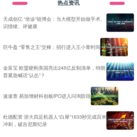
热点资讯
天成创亿 “坐诊”链博会：当大模型开始做手术、
识情绪、评健康
巨牛盈 “零售之王”交棒：招行进入王小青时间
金富宝 欧盟硬刚美国亮出245亿反制清单，特朗
普紧急喊话“认怂”？
速速查 易加增材科创板IPO进入问询阶段
杜德配资 浙大四足机器人“白犀”1633秒完成百米
冲刺，破吉尼斯纪录