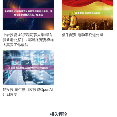
中岩投资 49岁程莉莎大集啃鸡
鼎牛配资 电动车托运公司
腿要老公擦手，郭晓冬宠妻模样
太真实了你敢信
易投投 黄仁勋回应投资OpenAI
计划没变
相关评论