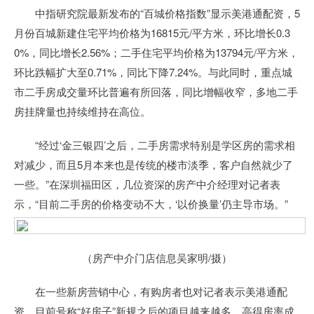
中指研究院最新发布的“百城价格指数”显示美港通配资，5
月份百城新建住宅平均价格为16815元/平方米，环比增长0.3
0%，同比增长2.56%；二手住宅平均价格为13794元/平方米，
环比跌幅扩大至0.71%，同比下降7.24%。与此同时，重点城
市二手房成交量环比普遍有所回落，同比增幅收窄，多地二手
房挂牌量也持续维持在高位。
“经过‘金三银四’之后，二手房需求特别是学区房的需求相
对减少，而且5月本来也是传统的楼市淡季，客户自然就少了
一些。”在深圳福田区，几位资深的房产中介经理对记者表
示，“目前二手房的价格变动不大，‘以价换量’仍主导市场。”
（房产中介门店信息吴家明/摄）
在一些新房营销中心，有购房者也对记者表示美港通配
资，目前号称“好房子”新规之后的项目越来越多，高得房率成