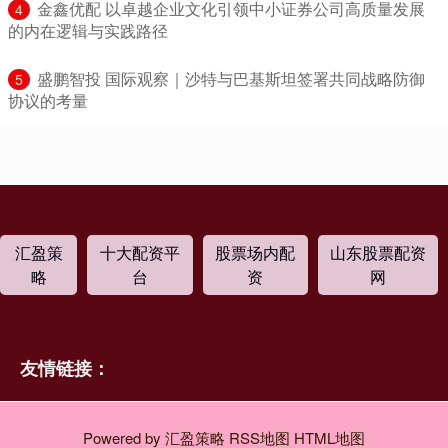
​金鑫优配 以卓越企业文化引领中小证券公司高质量发展
4
的内在逻辑与实践路径
​盛鹏智投 国际观察｜沙特与巴基斯坦签署共同战略防御
5
协议的考量
汇盈策
十大配资平
股票场内配
山东股票配资
略
台
资
网
友情链接：
Powered by
汇盈策略
RSS地图
HTML地图