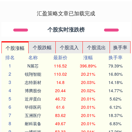
汇盈策略文章已加载完成
个股实时涨跌榜
个股跌幅
个股流入
个股流出
换手率
个股涨幅
排名
名称
最新价
涨幅
换手率
1
N展芯
116.52
396.89%
79.39%
2
锐翔智能
110.02
20.21%
16.80%
3
志特新材
14.8
20.03%
14.18%
4
博腾股份
20.44
20.02%
14.77%
5
近岸蛋白
46.72
20.01%
5.62%
6
毕得医药
61.6
20.01%
6.12%
7
五洲医疗
83.62
20.01%
18.37%
8
耐科装备
49.67
20.01%
6.83%
9
一博科技
53.33
20.01%
17.26%