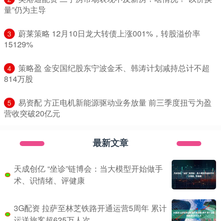
量”仍为主导
​蔚莱策略 12月10日龙大转债上涨001%，转股溢价率
3
15129%
​策略盈 金安国纪股东宁波金禾、韩涛计划减持总计不超
4
814万股
​易资配 方正电机新能源驱动业务放量 前三季度扭亏为盈
5
营收突破20亿元
最新文章
天成创亿 “坐诊”链博会：当大模型开始做手
术、识情绪、评健康
3G配资 拉萨至林芝铁路开通运营5周年 累计
运送旅客超625万人次