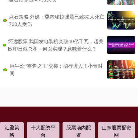
点石策略 外媒：委内瑞拉强震已致32人死亡
700人受伤
怀远股票 我国发电装机突破40亿千瓦，超美
欧印日俄总和：何以实现？意味着什么？
巨牛盈 “零售之王”交棒：招行进入王小青时
间
汇盈策
十大配资平
股票场内配
山东股票配资
略
台
资
网