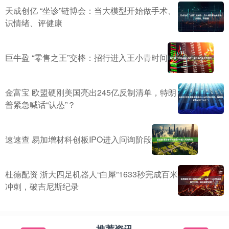
天成创亿 “坐诊”链博会：当大模型开始做手术、
识情绪、评健康
巨牛盈 “零售之王”交棒：招行进入王小青时间
金富宝 欧盟硬刚美国亮出245亿反制清单，特朗
普紧急喊话“认怂”？
速速查 易加增材科创板IPO进入问询阶段
杜德配资 浙大四足机器人“白犀”1633秒完成百米
冲刺，破吉尼斯纪录