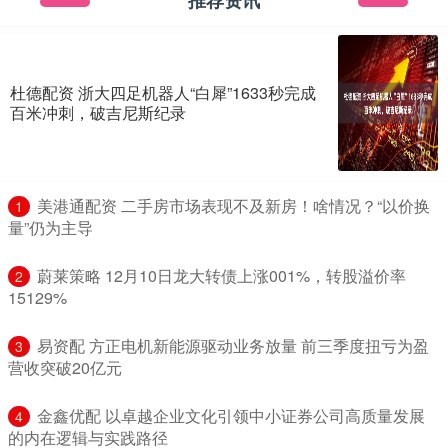
推荐资讯
杜德配资 浙大四足机器人“白犀”1633秒完成
百米冲刺，破吉尼斯纪录
​美港通配资 二手房市场表现不及新房！啥情况？“以价换
1
量”仍为主导
​蔚莱策略 12月10日龙大转债上涨001%，转股溢价率
2
15129%
​易资配 方正电机新能源驱动业务放量 前三季度扭亏为盈
3
营收突破20亿元
​金鑫优配 以卓越企业文化引领中小证券公司高质量发展
4
的内在逻辑与实践路径